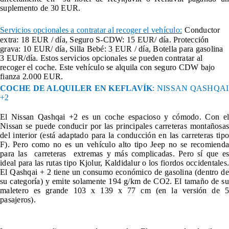
suplemento de 30 EUR.
Servicios opcionales a contratar al recoger el vehículo:
Conductor
extra: 18 EUR / día, Seguro S-CDW: 15 EUR/ día. Protección
grava: 10 EUR/ día, Silla Bebé: 3 EUR / día, Botella para gasolina
3 EUR/día. Estos servicios opcionales se pueden contratar al
recoger el coche. Este vehículo se alquila con seguro CDW bajo
fianza 2.000 EUR.
COCHE DE ALQUILER EN KEFLAVÍK
: NISSAN QASHQAI
+2
El Nissan Qashqai +2 es un coche espacioso y cómodo. Con el
Nissan se puede conducir por las principales carreteras montañosas
del interior (está adaptado para la conducción en las carreteras tipo
F). Pero como no es un vehículo alto tipo Jeep no se recomienda
para las carreteras extremas y más complicadas. Pero sí que es
ideal para las rutas tipo Kjolur, Kaldidalur o los fiordos occidentales.
El Qashqai + 2 tiene un consumo económico de gasolina (dentro de
su categoría) y emite solamente 194 g/km de CO2. El tamaño de su
maletero es grande 103 x 139 x 77 cm (en la versión de 5
pasajeros).