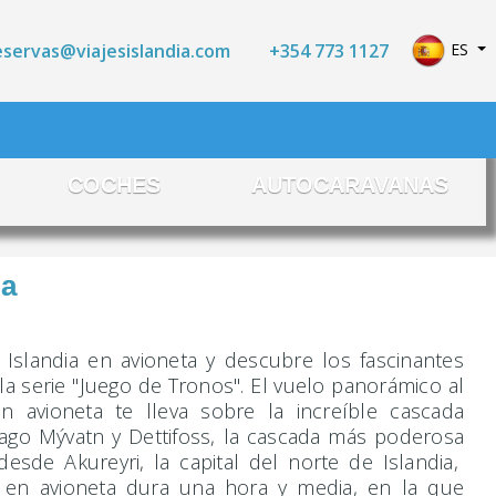
Seleccio
+354 773 1127
ES
eservas@viajesislandia.com
COCHES
AUTOCARAVANAS
ta
 Islandia en avioneta y descubre los fascinantes
la serie "Juego de Tronos". El vuelo panorámico al
n avioneta te lleva sobre la increíble cascada
ago Mývatn y Dettifoss, la cascada más poderosa
esde Akureyri, la capital del norte de Islandia,
 en avioneta dura una hora y media, en la que