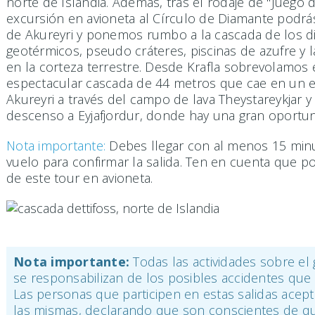
norte de Islandia. Además, tras el rodaje de "Juego
excursión en avioneta al Círculo de Diamante podrá
de Akureyri y ponemos rumbo a la cascada de los d
geotérmicos, pseudo cráteres, piscinas de azufre y 
en la corteza terrestre. Desde Krafla sobrevolamos
espectacular cascada de 44 metros que cae en un es
Akureyri a través del campo de lava Theystareykjar y e
descenso a Eyjafjordur, donde hay una gran oportun
Nota importante:
Debes llegar con al menos 15 minu
vuelo para confirmar la salida. Ten en cuenta que p
de este tour en avioneta.
Nota importante:
Todas las actividades sobre el g
se responsabilizan de los posibles accidentes que
Las personas que participen en estas salidas acept
las mismas, declarando que son conscientes de que 