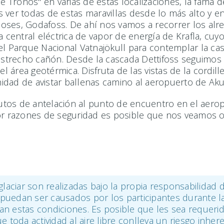
 de Tronos" en varias de estas localizaciones, la fama
s ver todas de estas maravillas desde lo más alto y 
ioses, Godafoss. De ahí nos vamos a recorrer los al
la central eléctrica de vapor de energía de Krafla, c
 el Parque Nacional Vatnajökull para contemplar la c
trecho cañón. Desde la cascada Dettifoss seguimos al
l área geotérmica. Disfruta de las vistas de la cordill
idad de avistar ballenas camino al aeropuerto de Aku
tos de antelación al punto de encuentro en el aerop
or razones de seguridad es posible que nos veamos obl
laciar son realizadas bajo la propia responsabilidad de
 puedan ser causados por los participantes durante la
an estas condiciones. Es posible que les sea requerid
toda actividad al aire libre conlleva un riesgo inher