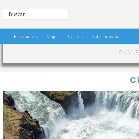
Excursiones
Viajes
Coches
Autocaravanas
EXCUR
C