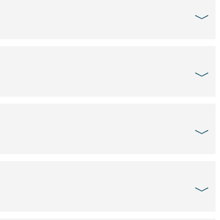
﹀
﹀
﹀
﹀