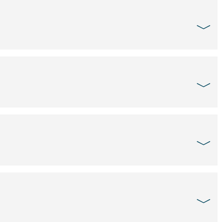
﹀
﹀
﹀
﹀