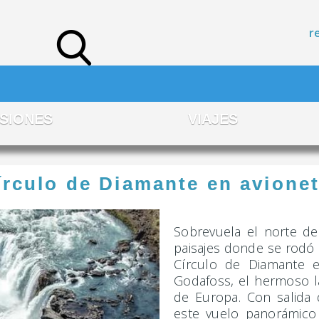
r
SIONES
VIAJES
írculo de Diamante en avione
Sobrevuela el norte de
paisajes donde se rodó 
Círculo de Diamante e
Godafoss, el hermoso l
de Europa. Con salida d
este vuelo panorámico