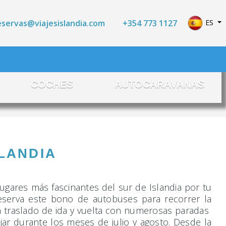
Seleccio
+354 773 1127
ES
eservas@viajesislandia.com
COCHES
AUTOCARAVANAS
LANDIA
lugares más fascinantes del sur de Islandia por tu
eserva este bono de autobuses para recorrer la
un traslado de ida y vuelta con numerosas paradas
jar durante los meses de julio y agosto. Desde la