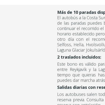
Más de 10 paradas disp
El autobús a la Costa Su
de las paradas puedes ba
continuar el recorrido e
horario establecido per
otro día con el recorri
Selfoss, Hella, Hvolsvöllu
Laguna Glaciar Jökulsárl
2 traslados incluidos:
Este bono es válido para
entre Reykjavík y la La
tiempo que quieras has
puedes dar marcha atrá
Salidas diarias con res
Los autobuses salen todo
reserva previa. Consulta
reserva con antelación.