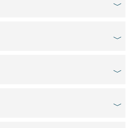
﹀
﹀
﹀
﹀