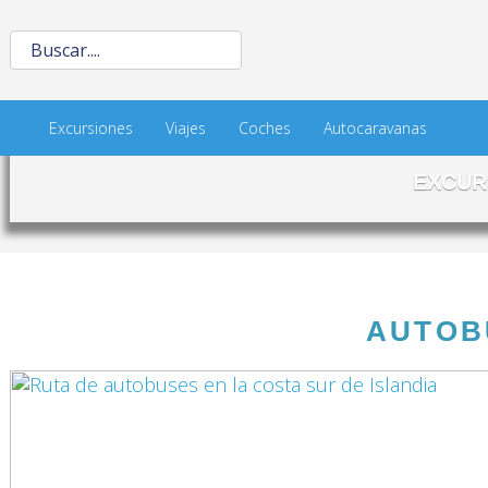
Excursiones
Viajes
Coches
Autocaravanas
EXCUR
AUTOB