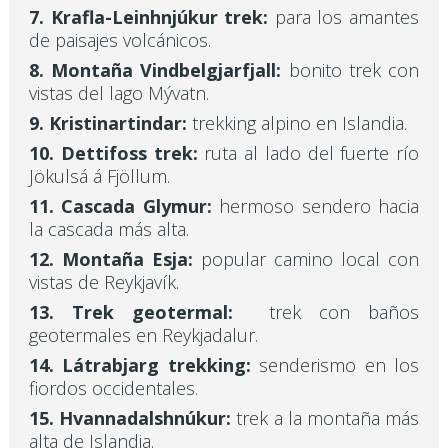
7. Krafla-Leinhnjúkur trek:
para los amantes
de paisajes volcánicos.
8. Montaña Vindbelgjarfjall:
bonito trek con
vistas del lago Mývatn.
9. Kristinartindar:
trekking alpino en Islandia.
10. Dettifoss trek:
ruta al lado del fuerte río
Jökulsá á Fjöllum.
11. Cascada Glymur:
hermoso sendero hacia
la cascada más alta.
12. Montaña Esja:
popular camino local con
vistas de Reykjavík.
13. Trek geotermal:
trek con baños
geotermales en Reykjadalur.
14. Látrabjarg trekking:
senderismo en los
fiordos occidentales.
15. Hvannadalshnúkur:
trek a la montaña más
alta de Islandia.