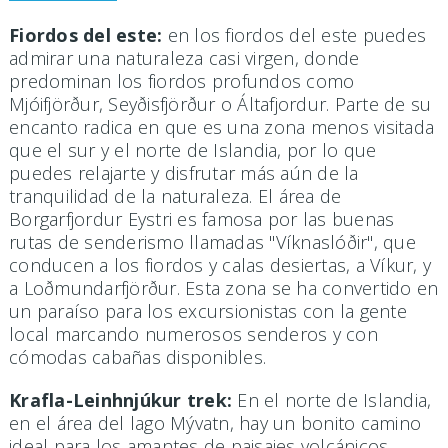
Fiordos del este:
en los fiordos del este puedes
admirar una naturaleza casi virgen, donde
predominan los fiordos profundos como
Mjóifjörður, Seyðisfjörður o Áltafjordur. Parte de su
encanto radica en que es una zona menos visitada
que el sur y el norte de Islandia, por lo que
puedes relajarte y disfrutar más aún de la
tranquilidad de la naturaleza. El área de
Borgarfjordur Eystri es famosa por las buenas
rutas de senderismo llamadas "Víknaslóðir", que
conducen a los fiordos y calas desiertas, a Víkur, y
a Loðmundarfjörður. Esta zona se ha convertido en
un paraíso para los excursionistas con la gente
local marcando numerosos senderos y con
cómodas cabañas disponibles.
Krafla-Leinhnjúkur trek:
En el norte de Islandia,
en el área del lago Mývatn, hay un bonito camino
ideal para los amantes de paisajes volcánicos.