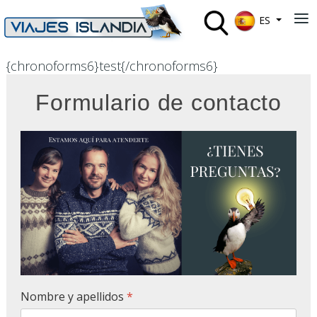
Seleccione su 
≡
ES
{chronoforms6}test{/chronoforms6}
Formulario de contacto
Nombre y apellidos
*