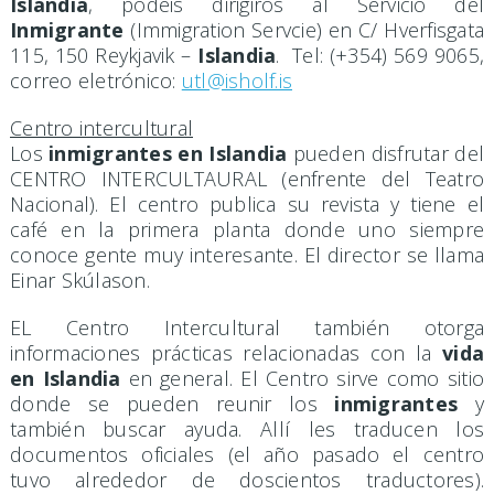
Islandia
, podéis dirigiros al Servicio del
Inmigrante
(Immigration Servcie) en C/ Hverfisgata
115, 150 Reykjavik –
Islandia
. Tel: (+354) 569 9065,
correo eletrónico:
utl@isholf.is
Centro intercultural
Los
inmigrantes en Islandia
pueden disfrutar del
CENTRO INTERCULTAURAL (enfrente del Teatro
Nacional). El centro publica su revista y tiene el
café en la primera planta donde uno siempre
conoce gente muy interesante. El director se llama
Einar Skúlason.
EL Centro Intercultural también otorga
informaciones prácticas relacionadas con la
vida
en Islandia
en general. El Centro sirve como sitio
donde se pueden reunir los
inmigrantes
y
también buscar ayuda. Allí les traducen los
documentos oficiales (el año pasado el centro
tuvo alrededor de doscientos traductores).