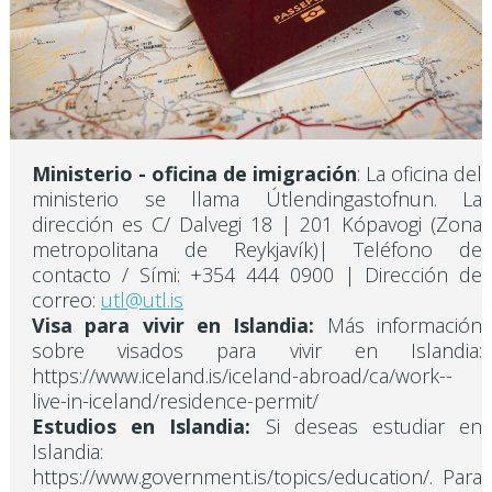
Ministerio - oficina de imigración
: La oficina del
ministerio se llama Útlendingastofnun. La
dirección es C/ Dalvegi 18 | 201 Kópavogi (Zona
metropolitana de Reykjavík)| Teléfono de
contacto / Sími: +354 444 0900 | Dirección de
correo:
utl@utl.is
Visa para vivir en Islandia:
Más información
sobre visados para vivir en Islandia:
https://www.iceland.is/iceland-abroad/ca/work--
live-in-iceland/residence-permit/
Estudios en Islandia:
Si deseas estudiar en
Islandia:
https://www.government.is/topics/education/. Para