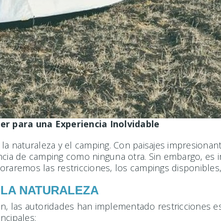
er para una Experiencia Inolvidable
 la naturaleza y el camping. Con paisajes impresionan
encia de camping como ninguna otra. Sin embargo, es 
loraremos las restricciones, los campings disponible
 LA NATURALEZA
n, las autoridades han implementado restricciones es
incipales: