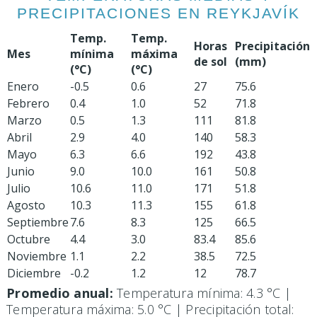
PRECIPITACIONES EN REYKJAVÍK
Temp.
Temp.
Horas
Precipitación
Mes
mínima
máxima
de sol
(mm)
(°C)
(°C)
Enero
-0.5
0.6
27
75.6
Febrero
0.4
1.0
52
71.8
Marzo
0.5
1.3
111
81.8
Abril
2.9
4.0
140
58.3
Mayo
6.3
6.6
192
43.8
Junio
9.0
10.0
161
50.8
Julio
10.6
11.0
171
51.8
Agosto
10.3
11.3
155
61.8
Septiembre
7.6
8.3
125
66.5
Octubre
4.4
3.0
83.4
85.6
Noviembre
1.1
2.2
38.5
72.5
Diciembre
-0.2
1.2
12
78.7
Promedio anual:
Temperatura mínima: 4.3 °C |
Temperatura máxima: 5.0 °C | Precipitación total: