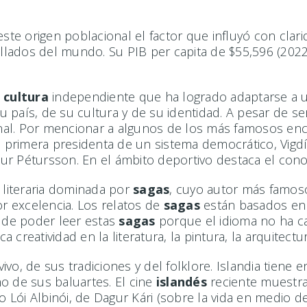
este origen poblacional el factor que influyó con clar
ados del mundo. Su PIB per capita de $55,596 (2022) 
a
cultura
independiente que ha logrado adaptarse a u
u país, de su cultura y de su identidad. A pesar de 
al. Por mencionar a algunos de los más famosos encon
a primera presidenta de un sistema democrático, Vigdí
ur Pétursson. En el ámbito deportivo destaca el conoc
 literaria dominada por
sagas
, cuyo autor más famoso
r excelencia. Los relatos de
sagas
están basados en 
n de poder leer estas
sagas
porque el idioma no ha c
ca creatividad en la literatura, la pintura, la arquitec
vo, de sus tradiciones y del folklore. Islandia tiene
o de sus baluartes. El cine
islandés
reciente muestra 
ói Albinói, de Dagur Kári (sobre la vida en medio de 