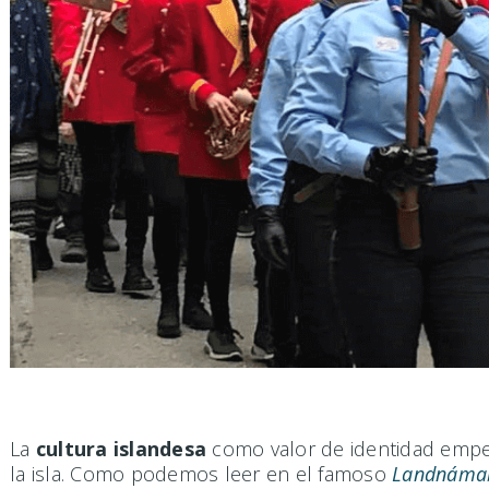
La
cultura islandesa
como valor de identidad empez
la isla. Como podemos leer en el famoso
Landnáma