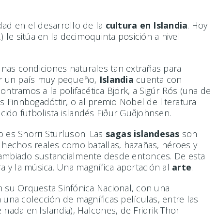
idad en el desarrollo de la
cultura en Islandia
. Hoy
le sitúa en la decimoquinta posición a nivel
nas condiciones naturales tan extrañas para
ser un país muy pequeño,
Islandia
cuenta con
tramos a la polifacética Björk, a Sigúr Rós (una de
s Finnbogadóttir, o al premio Nobel de literatura
ido futbolista islandés Eiður Guðjohnsen.
 es Snorri Sturluson. Las
sagas islandesas
son
hechos reales como batallas, hazañas, héroes y
ambiado sustancialmente desde entonces. De esta
tura y la música. Una magnífica aportación al
arte
.
 en su Orquesta Sinfónica Nacional, con una
una colección de magníficas películas, entre las
nada en Islandia), Halcones, de Fridrik Thor