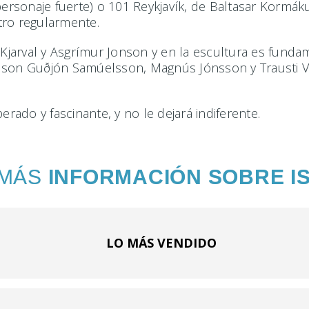
ersonaje fuerte) o 101 Reykjavík, de Baltasar Kormákur
tro regularmente.
jarval y Asgrímur Jonson y en la escultura es funda
a son Guðjón Samúelsson, Magnús Jónsson y Trausti 
erado y fascinante, y no le dejará indiferente.
 MÁS
INFORMACIÓN SOBRE I
LO MÁS VENDIDO