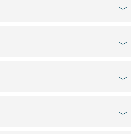
﹀
﹀
﹀
﹀