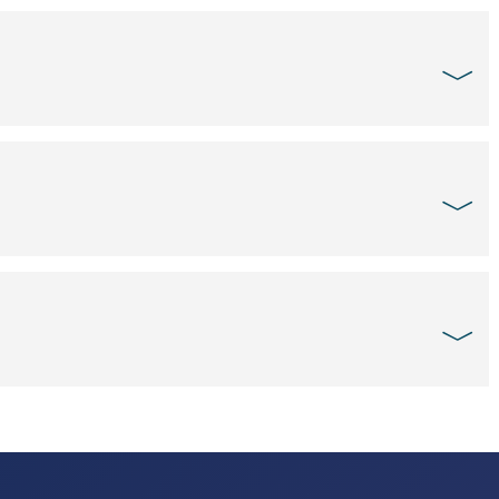
﹀
﹀
﹀