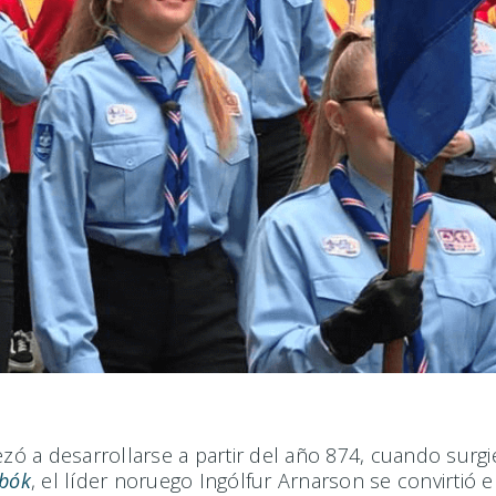
ó a desarrollarse a partir del año 874, cuando sur
bók
, el líder noruego Ingólfur Arnarson se convirtió