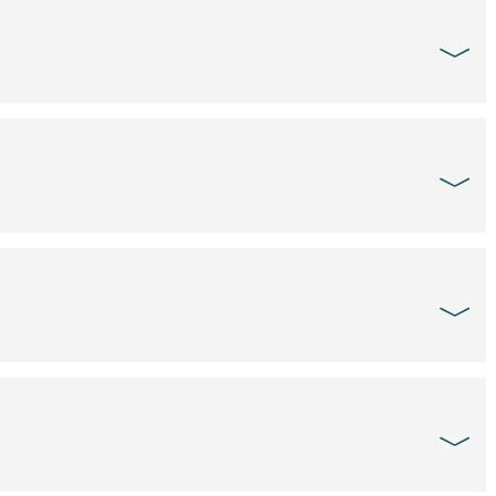
﹀
﹀
﹀
﹀