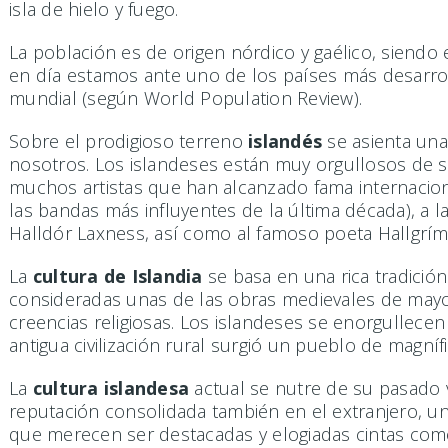
isla de hielo y fuego.
La población es de origen nórdico y gaélico, siendo 
en día estamos ante uno de los países más desarroll
mundial (según World Population Review).
Sobre el prodigioso terreno
islandés
se asienta un
nosotros. Los islandeses están muy orgullosos de s
muchos artistas que han alcanzado fama internacion
las bandas más influyentes de la última década), a l
Halldór Laxness, así como al famoso poeta Hallgrím
La
cultura de Islandia
se basa en una rica tradición
consideradas unas de las obras medievales de mayo
creencias religiosas. Los islandeses se enorgullece
antigua civilización rural surgió un pueblo de magnífi
La
cultura islandesa
actual se nutre de su pasado vi
reputación consolidada también en el extranjero, un
que merecen ser destacadas y elogiadas cintas como L