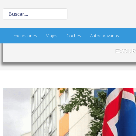
Excursiones
Viajes
Coches
Autocaravanas
EXCUR