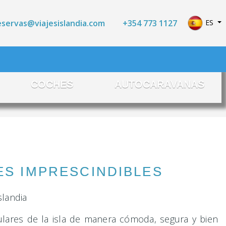
Seleccio
+354 773 1127
ES
eservas@viajesislandia.com
COCHES
AUTOCARAVANAS
ES IMPRESCINDIBLES
lares de la isla de manera cómoda, segura y bien