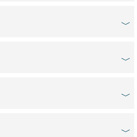
﹀
﹀
﹀
﹀