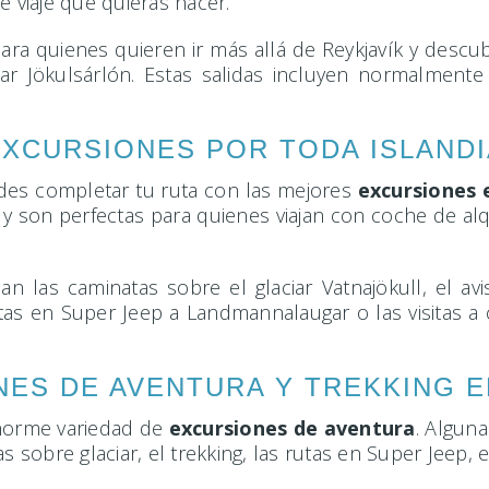
e viaje que quieras hacer.
a quienes quieren ir más allá de Reykjavík y descub
ciar Jökulsárlón. Estas salidas incluyen normalment
EXCURSIONES POR TODA ISLANDI
uedes completar tu ruta con las mejores
excursiones 
s y son perfectas para quienes viajan con coche de alq
las caminatas sobre el glaciar Vatnajökull, el avi
tas en Super Jeep a Landmannalaugar o las visitas a 
ES DE AVENTURA Y TREKKING E
 enorme variedad de
excursiones de aventura
. Alguna
s sobre glaciar, el trekking, las rutas en Super Jeep, 