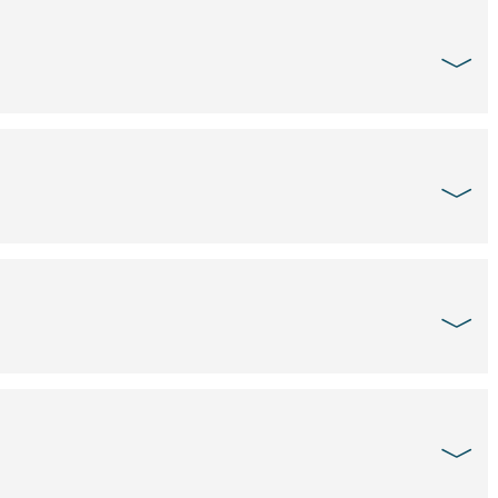
﹀
﹀
﹀
﹀