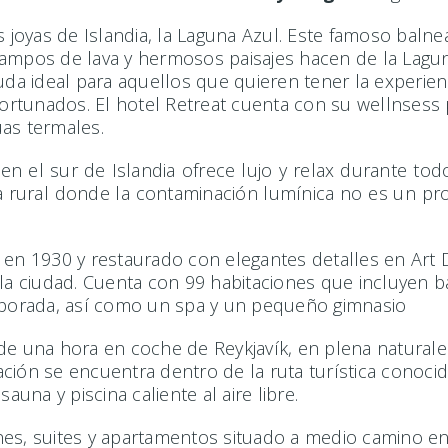
 joyas de Islandia, la Laguna Azul. Este famoso baln
campos de lava y hermosos paisajes hacen de la Lagun
uda ideal para aquellos que quieren tener la experien
rtunados. El hotel Retreat cuenta con su wellnsess pr
uas termales.
en el sur de Islandia ofrece lujo y relax durante tod
na rural donde la contaminación lumínica no es un pr
 en 1930 y restaurado con elegantes detalles en Art D
r la ciudad. Cuenta con 99 habitaciones que incluyen
emporada, así como un spa y un pequeño gimnasio
 una hora en coche de Reykjavík, en plena naturalez
icación se encuentra dentro de la ruta turística cono
una y piscina caliente al aire libre.
es, suites y apartamentos situado a medio camino ent