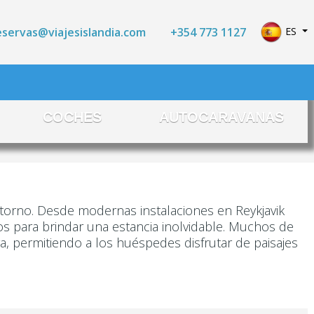
Seleccio
+354 773 1127
ES
eservas@viajesislandia.com
COCHES
AUTOCARAVANAS
ntorno. Desde modernas instalaciones en Reykjavik
os para brindar una estancia inolvidable. Muchos de
ra, permitiendo a los huéspedes disfrutar de paisajes