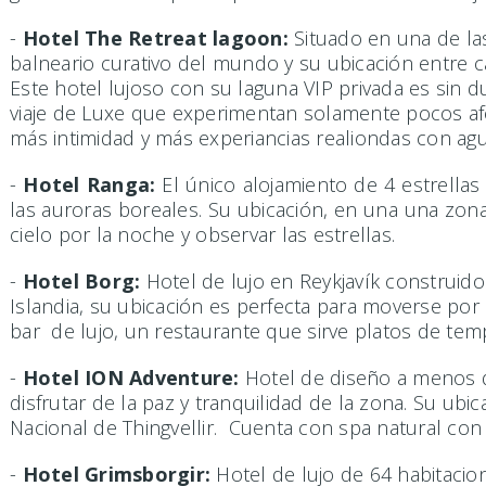
-
Hotel The Retreat lagoon:
Situado en una de las
balneario curativo del mundo y su ubicación entre 
Este hotel lujoso con su laguna VIP privada es sin d
viaje de Luxe que experimentan solamente pocos afo
más intimidad y más experiancias realiondas con ag
-
Hotel Ranga:
El único alojamiento de 4 estrellas 
las auroras boreales. Su ubicación, en una una zo
cielo por la noche y observar las estrellas.
-
Hotel Borg:
Hotel de lujo en Reykjavík construido
Islandia, su ubicación es perfecta para moverse po
bar de lujo, un restaurante que sirve platos de t
-
Hotel ION Adventure:
Hotel de diseño a menos de
disfrutar de la paz y tranquilidad de la zona. Su ub
Nacional de Thingvellir. Cuenta con spa natural con sa
-
Hotel Grimsborgir:
Hotel de lujo de 64 habitacion