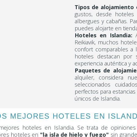
Tipos de alojamiento e
gustos, desde hoteles 
albergues y cabañas. Pa
puedes alojarte en tien
Hoteles en Islandia:
A
Reikiavik, muchos hotele
confort comparables a 
hoteles destacan por s
experiencia auténtica y 
Paquetes de alojamie
alquiler, considera nu
seleccionados cuidado
perfectos para estancias
únicos de Islandia.
OS MEJORES HOTELES EN ISLAND
ejores hoteles en Islandia. Se trata de opinione
ores hoteles en
"la isla de hielo y fuego"
sin grande