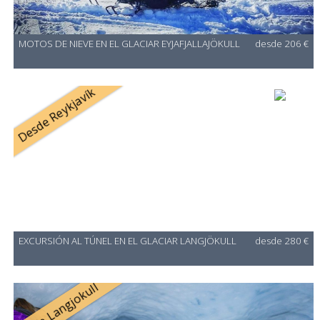
MOTOS DE NIEVE EN EL GLACIAR EYJAFJALLAJÖKULL
desde 206 €
Desde Reykjavík
EXCURSIÓN AL TÚNEL EN EL GLACIAR LANGJÖKULL
desde 280 €
Desde Langjokull