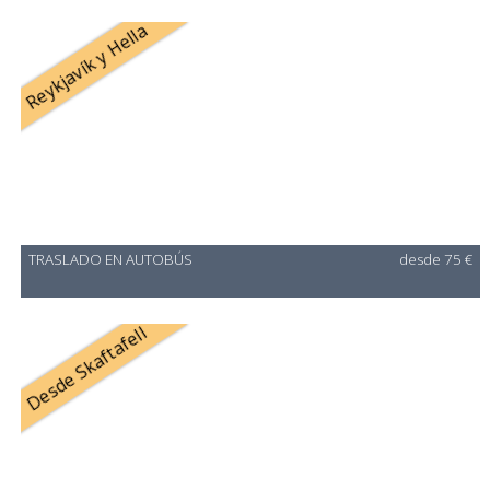
Reykjavík y Hella
TRASLADO EN AUTOBÚS
desde 75 €
Desde Skaftafell