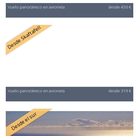
Vuelo panorámico en avioneta
desde 450 €
Desde Skaftafell
Vuelo panorámico en avioneta
desde 319 €
Desde el sur