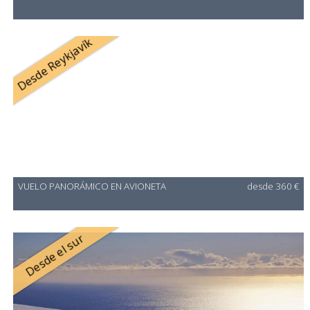
Desde Reykjavík
VUELO PANORÁMICO EN AVIONETA
desde 360 €
Desde el sur