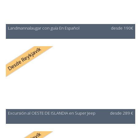
Landmannalaugar con guía En Español
desde 190€
Desde Reykjavík
Excursión al OESTE DE ISLANDIA en Super Jeep
desde 289 €