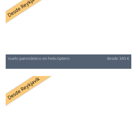
Desde Reykjavík
Vuelo panorámico en helicóptero
desde 345 €
Desde Reykjavík