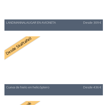
LANDMANNALAUGAR EN AVIONETA
Desde 309 €
Desde Skaftafell
Cueva de hielo en helicóptero
Desde 436 €