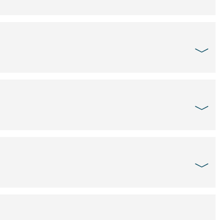
﹀
﹀
﹀