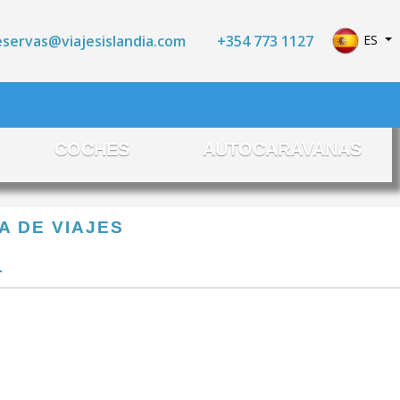
Seleccio
+354 773 1127
ES
eservas@viajesislandia.com
COCHES
AUTOCARAVANAS
A DE VIAJES
L