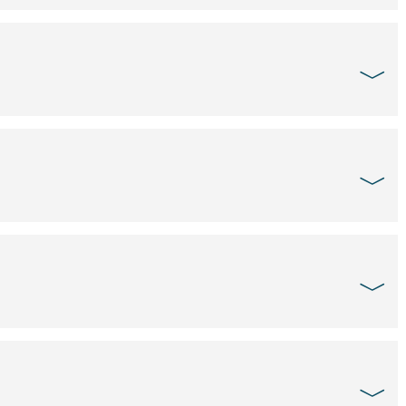
﹀
﹀
﹀
﹀