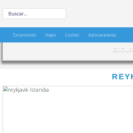
Excursiones
Viajes
Coches
Autocaravanas
EXCUR
REY