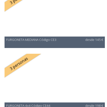
FURGONETA MEDIANA Código CE3
desde 145 €
3 personas
FURGONETA 4x4 Código CE44
desde 198 €