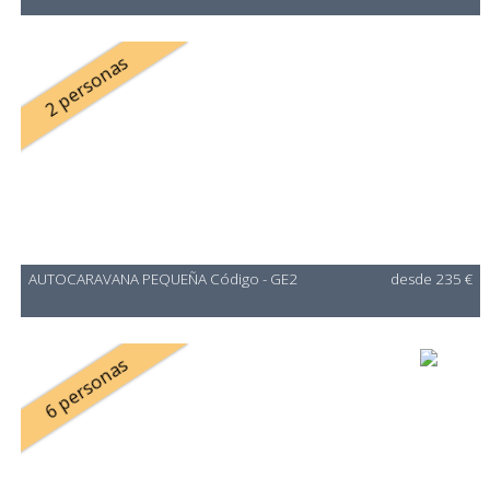
2 personas
AUTOCARAVANA PEQUEÑA Código - GE2
desde 235 €
6 personas