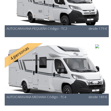
AUTOCARAVANA PEQUEÑA Código - TC2
desde 179 €
4 personas
AUTOCARAVANA MEDIANA Código - TC4
desde 189 €