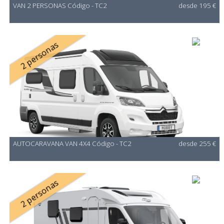
VAN 2 PERSONAS Código - TC2
desde 195 €
2 personas
AUTOCARAVANA VAN 4X4 Código - TC2
desde 255 €
2 personas