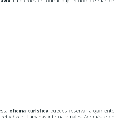
javik
. La puedes encontrar bajo el nombre islandés
esta
oficina turística
puedes reservar alojamiento,
net y hacer llamadas internacionales. Además, en el