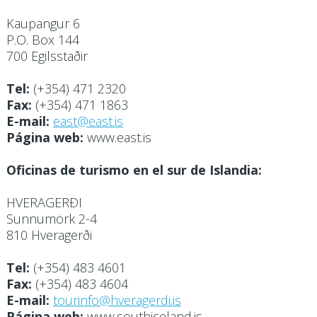
Kaupangur 6
P.O. Box 144
700 Egilsstaðir
Tel:
(+354) 471 2320
Fax:
(+354) 471 1863
E-mail:
east@east.is
Página web:
www.east.is
Oficinas de turismo en el sur de Islandia:
HVERAGERÐI
Sunnumörk 2-4
810 Hveragerði
Tel:
(+354) 483 4601
Fax:
(+354) 483 4604
E-mail:
tourinfo@hveragerdi.is
Página web:
www.southiceland.is