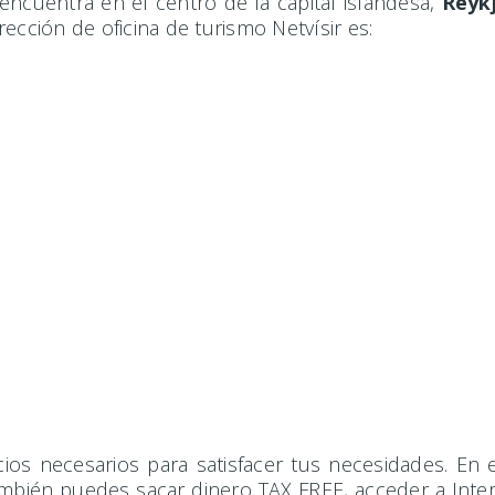
encuentra en el centro de la capital islandesa,
Reyk
ección de oficina de turismo Netvísir es:
os necesarios para satisfacer tus necesidades. En 
ambién puedes sacar dinero TAX FREE, acceder a Inter