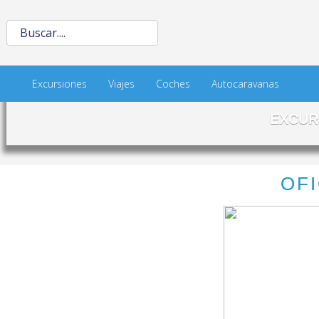
Excursiones
Viajes
Coches
Autocaravanas
EXCUR
OFI