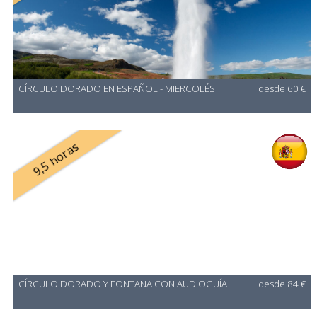
CÍRCULO DORADO EN ESPAÑOL - MIERCOLÉS
desde 60 €
9,5 horas
CÍRCULO DORADO Y FONTANA CON AUDIOGUÍA
desde 84 €