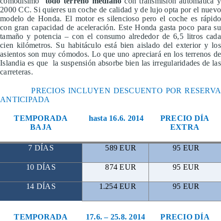
comodísimo
todo terreno mediano
con transmisión automática y
2000 CC. Si quieres un coche de calidad y de lujo opta por el nuevo
modelo de Honda.
El motor es silencioso pero el coche es rápid
con gran capacidad de aceleración. Este Honda gasta poco para su
tamaño y potencia – con el consumo alrededor de 6,5 litros cada
cien kilómetros. Su habitáculo está bien aislado del exterior y los
asientos son muy cómodos. Lo que uno apreciará en los terrenos de
Islandia es que la suspensión absorbe bien las irregularidades de las
carreteras.
PRECIOS INCLUYEN DESCUENTO POR RESERVA
ANTICIPADA
TEMPORADA
hasta 16.6. 2014
PRECIO DÍA
BAJA
EXTRA
7 DÍAS
589 EUR
95 EUR
10 DÍAS
874 EUR
95 EUR
14 DÍAS
1.254 EUR
95 EUR
TEMPORADA
17.6. – 25.8. 2014
PRECIO DÍA