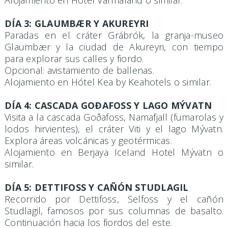
Alojamiento en Hotel Varmaland o similar.
DÍA 3: GLAUMBÆR Y AKUREYRI
Paradas en el cráter Grábrók, la granja-museo
Glaumbær y la ciudad de Akureyri, con tiempo
para explorar sus calles y fiordo.
Opcional: avistamiento de ballenas.
Alojamiento en Hótel Kea by Keahotels o similar.
DÍA 4: CASCADA GOÐAFOSS Y LAGO MÝVATN
Visita a la cascada Goðafoss, Namafjall (fumarolas y
lodos hirvientes), el cráter Viti y el lago Mývatn.
Explora áreas volcánicas y geotérmicas.
Alojamiento en Berjaya Iceland Hotel Mývatn o
similar.
DÍA 5: DETTIFOSS Y CAÑÓN STUDLAGIL
Recorrido por Dettifoss, Selfoss y el cañón
Studlagil, famosos por sus columnas de basalto.
Continuación hacia los fiordos del este.