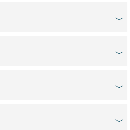
﹀
﹀
﹀
﹀