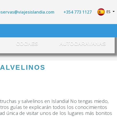
Seleccio
+354 773 1127
ES
eservas@viajesislandia.com
COCHES
AUTOCARAVANAS
SALVELINOS
ruchas y salvelinos en Islandia! No tengas miedo,
tros guías te explicarán todos los conocimientos
ad única de visitar unos de los lugares más bonitos