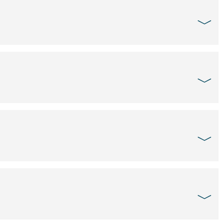
﹀
﹀
﹀
﹀