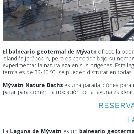
El
balneario geotermal de Mývatn
ofrece la opor
islandés Jarðbödin, pero es conocida bajo su nombr
experimentar la naturaleza en sus orígenes. Esta la
termales de 36-40 ºC se pueden disfrutar en todas l
Mývatn Nature Baths
es una parada idónea para r
parar para comer. La ubicación de la laguna es idea
RESERVA
L
La
Laguna de Mývatn
es un
balneario geoterma