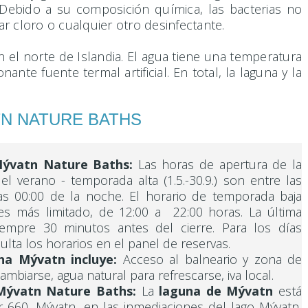
 Debido a su composición química, las bacterias no
ar cloro o cualquier otro desinfectante.
el norte de Islandia. El agua tiene una temperatura
e fuente termal artificial. En total, la laguna y la
TN NATURE BATHS
Mývatn Nature Baths:
Las horas de apertura de la
l verano - temporada alta (1.5.-30.9.) son entre las
as 00:00 de la noche. El horario de temporada baja
2.) es más limitado, de 12:00 a 22:00 horas. La última
iempre 30 minutos antes del cierre. Para los días
ulta los horarios en el panel de reservas.
na Mývatn incluye:
Acceso al balneario y zona de
ambiarse, agua natural para refrescarse, iva local.
 Mývatn Nature Baths:
La
laguna de Mývatn
está
r 660, Mývatn, en las inmediaciones del lago Mývatn,