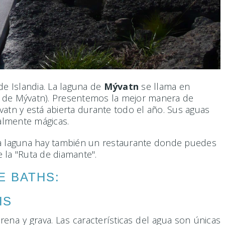
de Islandia. La laguna de
Mývatn
se llama en
 de Mývatn). Presentemos la mejor manera de
atn y está abierta durante todo el año. Sus aguas
ealmente mágicas.
n la laguna hay también un restaurante donde puedes
 la "Ruta de diamante".
E BATHS:
HS
na y grava. Las características del agua son únicas