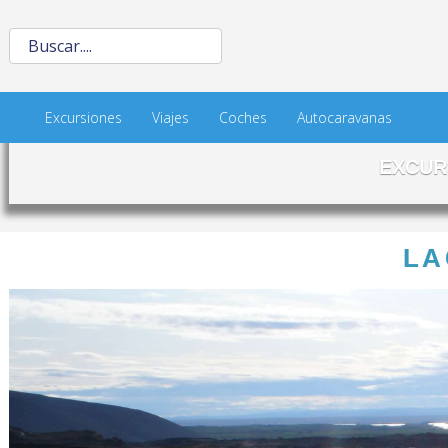
Excursiones
Viajes
Coches
Autocaravanas
EXCUR
LA