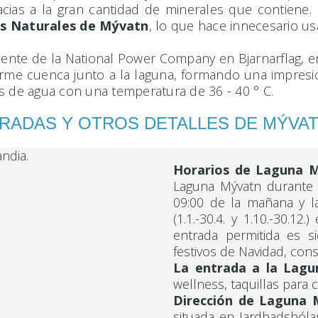
cias a la gran cantidad de minerales que contiene.
s Naturales de Mývatn
, lo que hace innecesario us
nte de la National Power Company en Bjarnarflag, en 
 cuenca junto a la laguna, formando una impresionant
os de agua con una temperatura de 36 - 40 ° C.
RADAS Y OTROS DETALLES DE MÝVA
Horarios de Laguna 
Laguna Mývatn durante e
09:00 de la mañana y l
(1.1.-30.4. y 1.10.-30.1
entrada permitida es s
festivos de Navidad, cons
La entrada a la Lagu
wellness, taquillas para c
Dirección de Laguna
situada en Jardbadshóla