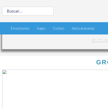
Excursiones
Viajes
Coches
Autocaravanas
EXCUR
GR