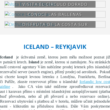
VISITA EL CÍRCULO DORADO
CONOCE LAS BALLENAS
DISFRUTA DE LA COSTA SUR
ICELAND – REYKJAVIK
Iceland
je úchvatná země, kterou jsem měla možnost poznat ji
v patnácti letech.
Island
je země, kterou si zamilujete. Na stránkác
naší cestovní agentury Vám nabízíme prodej letenek přes islandský
rezervační server (search engine), přímý prodej od aerolinek. Pokud
si chcete koupit levnou letenku z Londýna, Frankfurtu, Berlína
či Paříže, zkuste rezervovat přímo u islandské
Icelandic low cos
airline
. Jako CA vám také můžeme zprostředkovat rezervaci
aut i karavan přímo s místními islandskými autopůjčovnami (platba
buď převodem, nebo až při převzetí a nebo rezervace online).
Rezervaci ubytování s platbou až v hotelu, můžete učinit jednoduše
sami - kliknutím na příslušnou ikonku. Dále Vám poskytneme