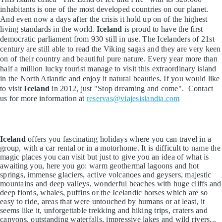
inhabitants is one of the most developed countries on our planet.
And even now a days after the crisis it hold up on of the highest
living standards in the world.
Iceland
is proud to have the first
democratic parliament from 930 still in use. The Icelanders of 21st
century are still able to read the Viking sagas and they are very keen
on of their country and beautiful pure nature. Every year more than
half a million lucky tourist manage to visit this extraordinary island
in the North Atlantic and enjoy it natural beauties. If you would like
to visit
Iceland
in 2012, just "Stop dreaming and come". Contact
us for more information at
reservas@viajesislandia.com
Iceland
offers you fascinating holidays where you can travel in a
group, with a car rental or in a motorhome. It is difficult to name the
magic places you can visit but just to give you an idea of what is
awaiting you, here you go: warm geothermal lagoons and hot
springs, immense glaciers, active volcanoes and geysers, majestic
mountains and deep valleys, wonderful beaches with huge cliffs and
deep fiords, whales, puffins or the Icelandic horses which are so
easy to ride, areas that were untouched by humans or at least, it
seems like it, unforgettable trekking and hiking trips, craters and
canyons, outstanding waterfalls, impressive lakes and wild rivers...