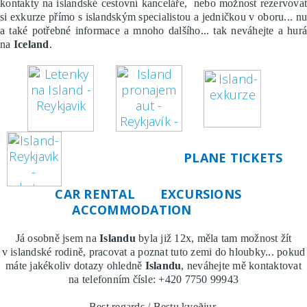
kontakty na islandské cestovní kanceláře, nebo možnost rezervovat
si exkurze přímo s islandským specialistou a jedničkou v oboru... nu
a také potřebné informace a mnoho dalšího... tak neváhejte a hurá
na
Iceland
.
PLANE TICKETS
CAR RENTAL EXCURSIONS
ACCOMMODATION
Já osobně jsem na
Islandu
byla již 12x, měla tam možnost žít
v islandské rodině, pracovat a poznat tuto zemi do hloubky... pokud
máte jakékoliv dotazy ohledně
Islandu
, neváhejte mě kontaktovat
na telefonním čísle: +420 7750 99943
Best regards / Bestu kveðjur,