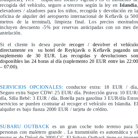
recogida del vehículo, seguro a terceros según la ley en
Islandia
,
elevadores / alzadores para los niños, recogida y devolución en la
oficina de alquiler del aeropuerto internacional de Keflavík (a 500
metros de la terminal), limpieza final. Los precios mostrados
incluyen descuento -5% por reservas anticipadas con un mes de
antelación.
Si el cliente lo desea puede
recoger / devolver el vehícul
directamente en su hotel de Reykjavík o Keflavík pagando un
suplemento de 30 EUR. Las recogidas y devoluciones son
disponibles las 24 horas al día (suplemento 20 EUR entre las 22:00
– 07:00).
SERVICIOS OPCIONALES:
conductor extra: 18 EUR / día
Seguro extra Super CDW: 25 EUR/ día. Protección grava: 10 EUR/
día, Silla Bebé: 3 EUR / día, Botella para gasolina 3 EUR/día Estos
servicios se pueden contratar al recoger el vehículo en Islandia. El
alquiler es bajo fianza 2000 EUR / tarjeta de crédito.
SUBARU OUTBACK
es un gran coche todo terreno para 
personas con maletero grande . La transmisión es automática y el
motor es de Diésel de 2000 CC.
El Subaru Outback tiene su imagen